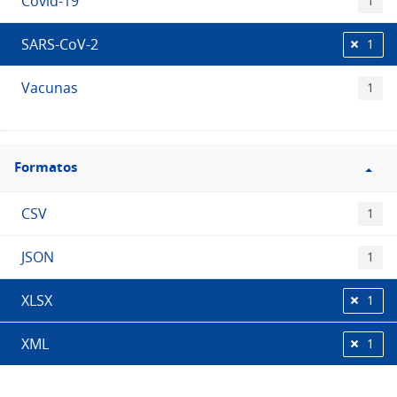
Covid-19
1
SARS-CoV-2
1
Vacunas
1
Filtro
Formatos
Formatos
CSV
1
JSON
1
XLSX
1
XML
1