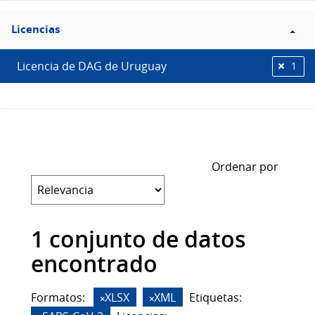
Filtro
Licencias
Licencias
Licencia de DAG de Uruguay
1
Ordenar por
1 conjunto de datos
encontrado
Formatos:
XLSX
XML
Etiquetas: