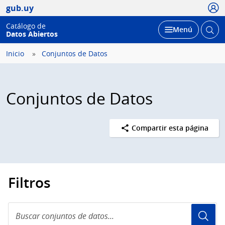
Usua
gub.uy
Catálogo de
Abrir
Desplegar
Menú
Datos Abiertos
busc
Inicio
Conjuntos de Datos
Conjuntos de Datos
Compartir esta página
Filtros
Buscar
conjuntos