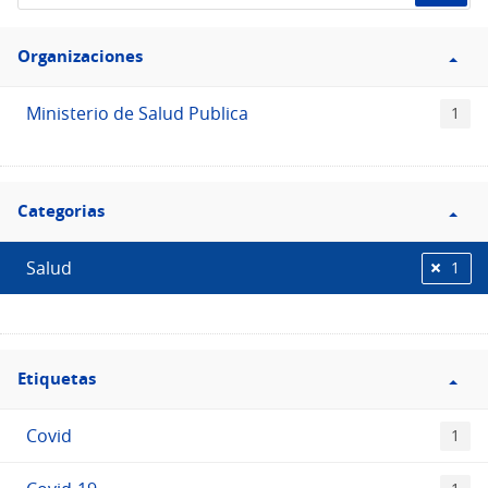
de
Filtro
datos...
Organizaciones
Organizaciones
Ministerio de Salud Publica
1
Filtro
Categorias
Categorias
Salud
1
Filtro
Etiquetas
Etiquetas
Covid
1