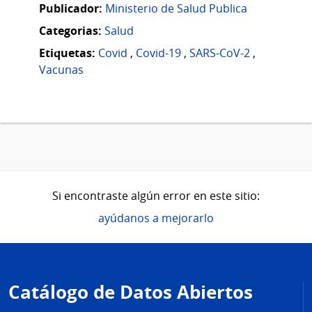
Publicador:
Ministerio de Salud Publica
Categorias:
Salud
Etiquetas:
Covid
,
Covid-19
,
SARS-CoV-2
,
Vacunas
Si encontraste algún error en este sitio:
ayúdanos a mejorarlo
Pie
de
Catálogo de Datos Abiertos
página