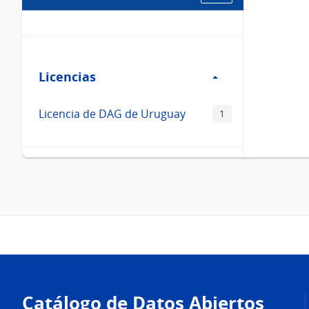
Filtro
Licencias
Licencias
Licencia de DAG de Uruguay
1
Pie
de
Catálogo de Datos Abiertos