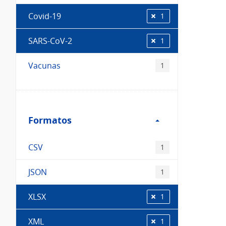
Covid-19
1
SARS-CoV-2
1
Vacunas
1
Filtro
Formatos
Formatos
CSV
1
JSON
1
XLSX
1
XML
1