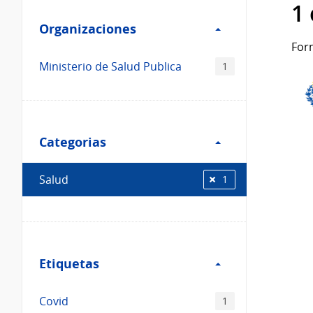
Filtro
datos...
1
Organizaciones
Organizaciones
For
Ministerio de Salud Publica
1
Filtro
Categorias
Categorias
Salud
1
Filtro
Etiquetas
Etiquetas
Covid
1