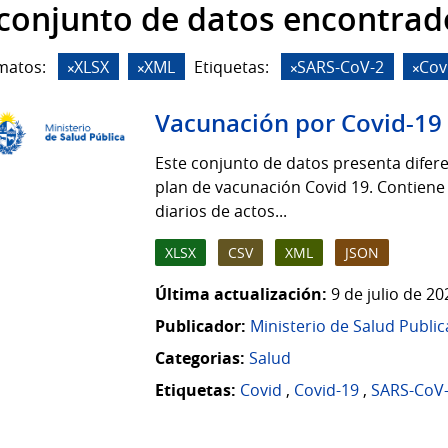
 conjunto de datos encontrad
matos:
XLSX
XML
Etiquetas:
SARS-CoV-2
Cov
Vacunación por Covid-19
Este conjunto de datos presenta difere
plan de vacunación Covid 19. Contiene
diarios de actos...
XLSX
CSV
XML
JSON
Última actualización:
9 de julio de 2
Publicador:
Ministerio de Salud Public
Categorias:
Salud
Etiquetas:
Covid
,
Covid-19
,
SARS-CoV