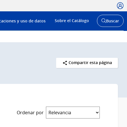
Usua
Menú
Sobre el Catálogo
caciones y uso de datos
Buscar
de
Abrir
buscador
navega
y
Compartir esta página
Ordenar por