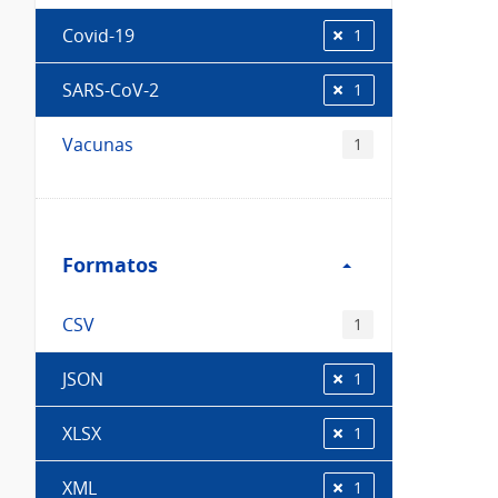
Covid-19
1
SARS-CoV-2
1
Vacunas
1
Filtro
Formatos
Formatos
CSV
1
JSON
1
XLSX
1
XML
1