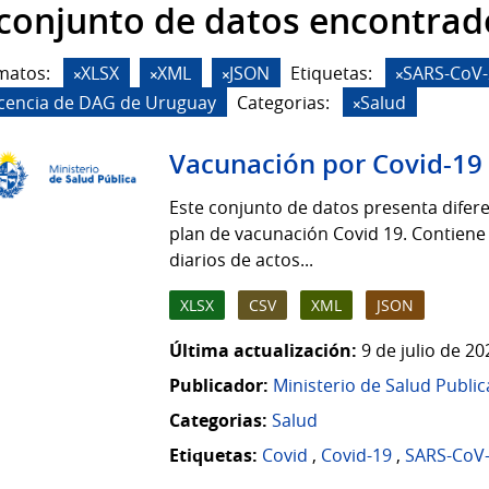
 conjunto de datos encontrad
matos:
XLSX
XML
JSON
Etiquetas:
SARS-CoV-
icencia de DAG de Uruguay
Categorias:
Salud
Vacunación por Covid-19
Este conjunto de datos presenta difere
plan de vacunación Covid 19. Contiene
diarios de actos...
XLSX
CSV
XML
JSON
Última actualización:
9 de julio de 2
Publicador:
Ministerio de Salud Public
Categorias:
Salud
Etiquetas:
Covid
,
Covid-19
,
SARS-CoV