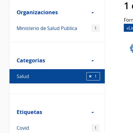
Filtro
datos...
1
Organizaciones
Organizaciones
For
L
Ministerio de Salud Publica
1
Filtro
Categorias
Categorias
Salud
1
Filtro
Etiquetas
Etiquetas
Covid
1