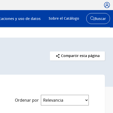
Usua
Menú
Sobre el Catálogo
caciones y uso de datos
Buscar
de
Abrir
buscador
navega
y
Compartir esta página
Ordenar por