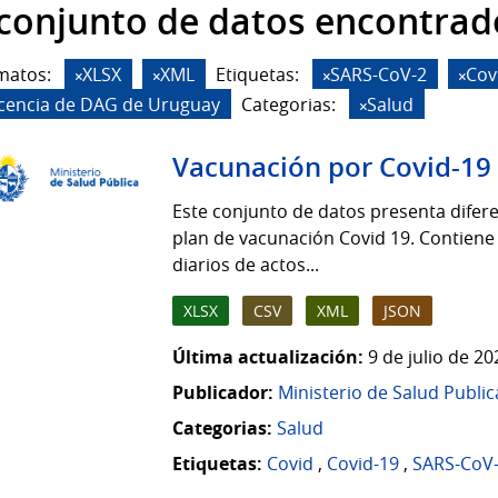
 conjunto de datos encontrad
matos:
XLSX
XML
Etiquetas:
SARS-CoV-2
Cov
icencia de DAG de Uruguay
Categorias:
Salud
Vacunación por Covid-19
Este conjunto de datos presenta difere
plan de vacunación Covid 19. Contiene
diarios de actos...
XLSX
CSV
XML
JSON
Última actualización:
9 de julio de 2
Publicador:
Ministerio de Salud Public
Categorias:
Salud
Etiquetas:
Covid
,
Covid-19
,
SARS-CoV