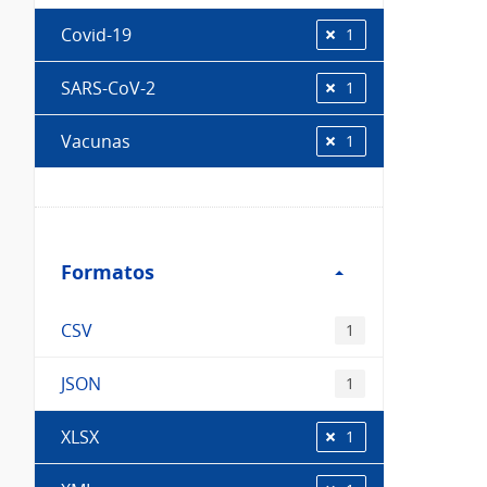
Covid-19
1
SARS-CoV-2
1
Vacunas
1
Filtro
Formatos
Formatos
CSV
1
JSON
1
XLSX
1