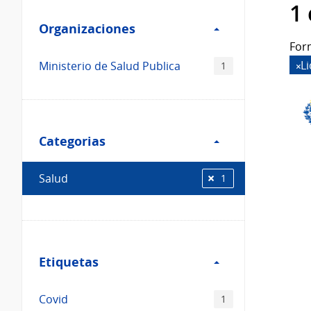
Filtro
datos...
1
Organizaciones
Organizaciones
For
L
Ministerio de Salud Publica
1
Filtro
Categorias
Categorias
Salud
1
Filtro
Etiquetas
Etiquetas
Covid
1