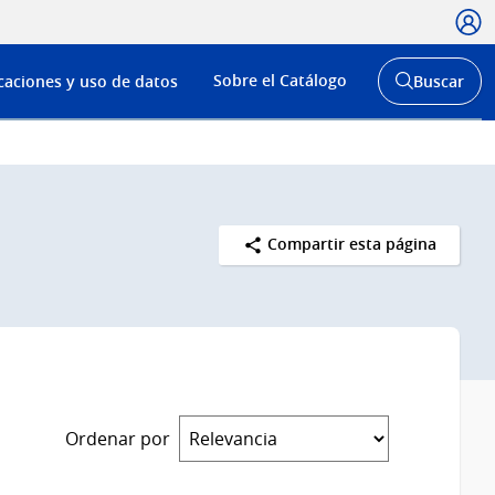
Usua
Menú
Sobre el Catálogo
caciones y uso de datos
Buscar
de
Abrir
buscador
navega
y
Compartir esta página
Ordenar por