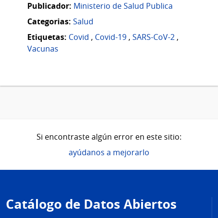
Publicador:
Ministerio de Salud Publica
Categorias:
Salud
Etiquetas:
Covid
,
Covid-19
,
SARS-CoV-2
,
Vacunas
Si encontraste algún error en este sitio:
ayúdanos a mejorarlo
Pie
de
Catálogo de Datos Abiertos
página