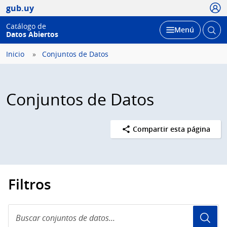
Usua
gub.uy
Catálogo de
Abrir
Desplegar
Menú
Datos Abiertos
busc
Inicio
Conjuntos de Datos
Conjuntos de Datos
Compartir esta página
Filtros
Buscar
conjuntos