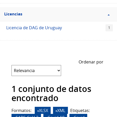
Filtro
Licencias
Licencias
Licencia de DAG de Uruguay
1
Ordenar por
1 conjunto de datos
encontrado
Formatos:
XLSX
XML
Etiquetas: