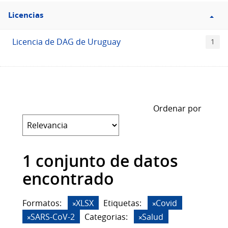
Filtro
Licencias
Licencias
Licencia de DAG de Uruguay
1
Ordenar por
1 conjunto de datos
encontrado
Formatos:
XLSX
Etiquetas:
Covid
SARS-CoV-2
Categorias:
Salud