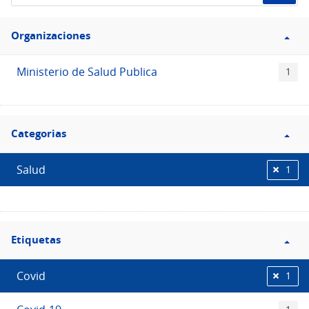
de
Filtro
datos...
Organizaciones
Organizaciones
Ministerio de Salud Publica
1
Filtro
Categorias
Categorias
Salud
1
Filtro
Etiquetas
Etiquetas
Covid
1