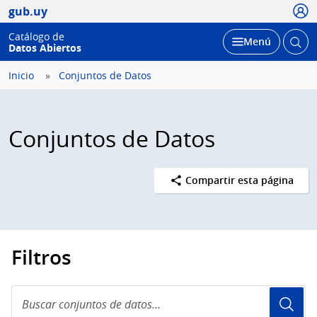
Usua
gub.uy
Catálogo de
Abrir
Desplegar
Menú
Datos Abiertos
busc
Inicio
Conjuntos de Datos
Conjuntos de Datos
Compartir esta página
Filtros
Buscar
conjuntos