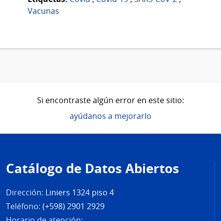
Vacunas
Si encontraste algún error en este sitio:
ayúdanos a mejorarlo
Pie
de
Catálogo de Datos Abiertos
página
Dirección:
Liniers 1324 piso 4
Teléfono:
(+598) 2901 2929
Horario de atención: