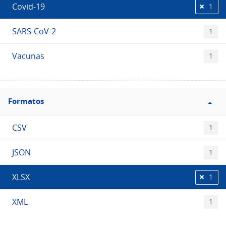
Covid-19
1
SARS-CoV-2
1
Vacunas
1
Filtro
Formatos
Formatos
CSV
1
JSON
1
XLSX
1
XML
1