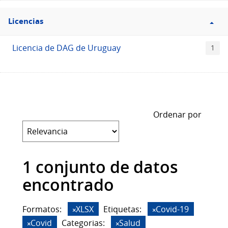
Filtro
Licencias
Licencias
Licencia de DAG de Uruguay
1
Ordenar por
1 conjunto de datos
encontrado
Formatos:
XLSX
Etiquetas:
Covid-19
Covid
Categorias:
Salud