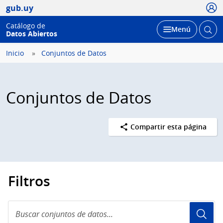
Usua
gub.uy
Catálogo de
Abrir
Desplegar
Menú
Datos Abiertos
busc
Inicio
Conjuntos de Datos
Conjuntos de Datos
Compartir esta página
Filtros
Buscar
conjuntos