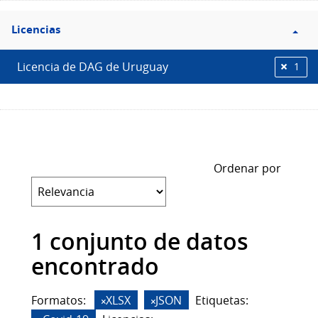
Filtro
Licencias
Licencias
Licencia de DAG de Uruguay
1
Ordenar por
1 conjunto de datos
encontrado
Formatos:
XLSX
JSON
Etiquetas: