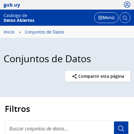
Usua
gub.uy
Catálogo de
Abrir
Desplegar
Menú
Datos Abiertos
busc
Inicio
Conjuntos de Datos
Conjuntos de Datos
Compartir esta página
Filtros
Buscar
conjuntos