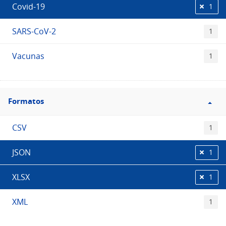
Covid-19
1
SARS-CoV-2
1
Vacunas
1
Filtro
Formatos
Formatos
CSV
1
JSON
1
XLSX
1
XML
1