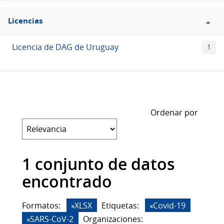
Filtro
Licencias
Licencias
Licencia de DAG de Uruguay
1
Ordenar por
1 conjunto de datos
encontrado
Formatos:
XLSX
Etiquetas:
Covid-19
SARS-CoV-2
Organizaciones: