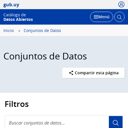
Usua
gub.uy
Catálogo de
Abrir
Desplegar
Menú
Datos Abiertos
busc
Inicio
Conjuntos de Datos
Conjuntos de Datos
Compartir esta página
Filtros
Buscar
conjuntos