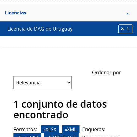
Filtro
Licencias
Licencias
Licencia de DAG de Uruguay
1
Ordenar por
1 conjunto de datos
encontrado
Formatos:
XLSX
XML
Etiquetas: