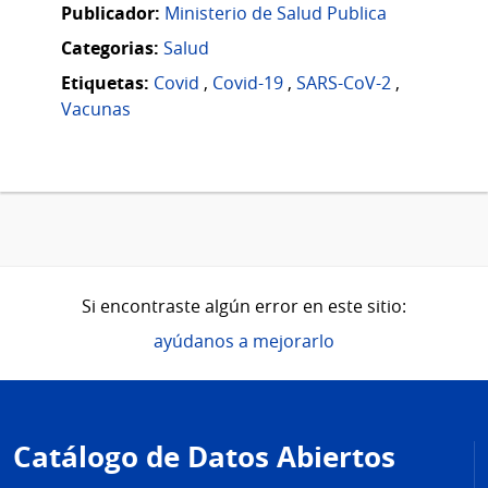
Publicador:
Ministerio de Salud Publica
Categorias:
Salud
Etiquetas:
Covid
,
Covid-19
,
SARS-CoV-2
,
Vacunas
Si encontraste algún error en este sitio:
ayúdanos a mejorarlo
Pie
de
Catálogo de Datos Abiertos
página