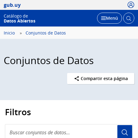
Usua
gub.uy
Catálogo de
Abrir
Desplegar
Menú
Datos Abiertos
busc
Inicio
Conjuntos de Datos
Conjuntos de Datos
Compartir esta página
Filtros
Buscar
conjuntos