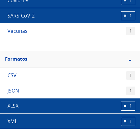
Covid-19
1
SARS-CoV-2
1
Vacunas
1
Filtro
Formatos
Formatos
CSV
1
JSON
1
XLSX
1
XML
1