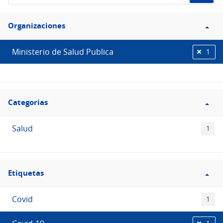
de
Filtro
datos...
Organizaciones
Organizaciones
Ministerio de Salud Publica
1
Filtro
Categorias
Categorias
Salud
1
Filtro
Etiquetas
Etiquetas
Covid
1