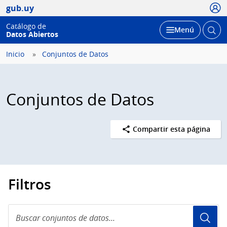
Usua
gub.uy
Catálogo de
Abrir
Desplegar
Menú
Datos Abiertos
busc
Inicio
Conjuntos de Datos
Conjuntos de Datos
Compartir esta página
Filtros
Buscar
conjuntos