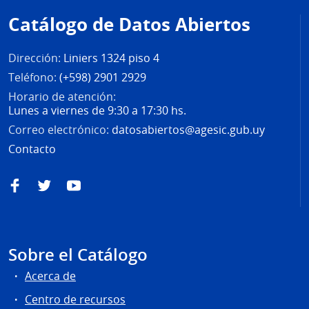
de
Catálogo de Datos Abiertos
página
Dirección:
Liniers 1324 piso 4
Teléfono:
(+598) 2901 2929
Horario de atención:
Lunes a viernes de 9:30 a 17:30 hs.
Correo electrónico:
datosabiertos@agesic.gub.uy
Contacto
Facebook
Twitter
YouTube
Sobre el Catálogo
Acerca de
Centro de recursos