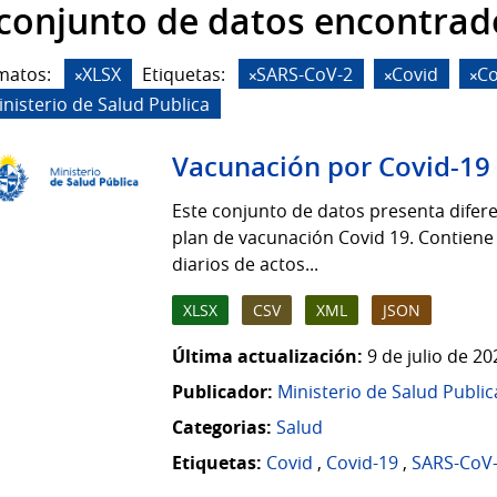
 conjunto de datos encontrad
matos:
XLSX
Etiquetas:
SARS-CoV-2
Covid
Co
inisterio de Salud Publica
Vacunación por Covid-19
Este conjunto de datos presenta difere
plan de vacunación Covid 19. Contiene
diarios de actos...
XLSX
CSV
XML
JSON
Última actualización:
9 de julio de 2
Publicador:
Ministerio de Salud Public
Categorias:
Salud
Etiquetas:
Covid
,
Covid-19
,
SARS-CoV