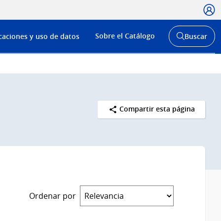
Usua
Menú
Sobre el Catálogo
caciones y uso de datos
Buscar
de
Abrir
buscador
navega
y
Compartir esta página
Ordenar por