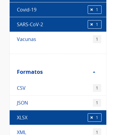
Covid-19
1
SARS-CoV-2
1
Vacunas
1
Filtro
Formatos
Formatos
CSV
1
JSON
1
XLSX
1
XML
1