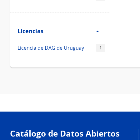
Filtro
Licencias
Licencias
Licencia de DAG de Uruguay
1
Pie
de
Catálogo de Datos Abiertos
página