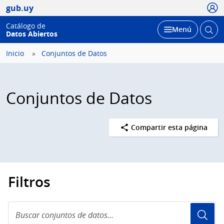
Usua
gub.uy
Catálogo de
Abrir
Desplegar
Menú
Datos Abiertos
busc
Inicio
Conjuntos de Datos
Conjuntos de Datos
Compartir esta página
Filtros
Buscar
conjuntos