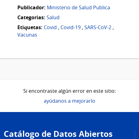
Publicador:
Ministerio de Salud Publica
Categorias:
Salud
Etiquetas:
Covid
,
Covid-19
,
SARS-CoV-2
,
Vacunas
Si encontraste algún error en este sitio:
ayúdanos a mejorarlo
Pie
de
Catálogo de Datos Abiertos
página