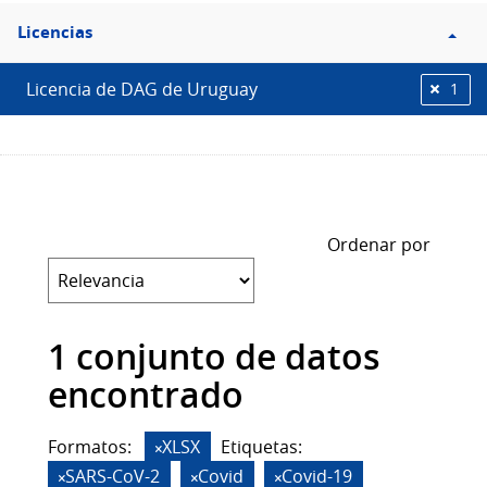
Filtro
Licencias
Licencias
Licencia de DAG de Uruguay
1
Ordenar por
1 conjunto de datos
encontrado
Formatos:
XLSX
Etiquetas:
SARS-CoV-2
Covid
Covid-19