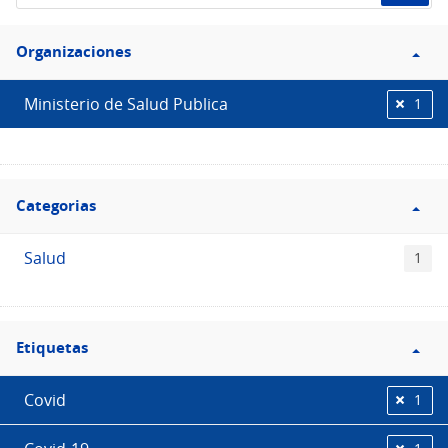
de
Filtro
datos...
Organizaciones
Organizaciones
Ministerio de Salud Publica
1
Filtro
Categorias
Categorias
Salud
1
Filtro
Etiquetas
Etiquetas
Covid
1