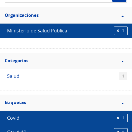
de
Filtro
datos...
Organizaciones
Organizaciones
Ministerio de Salud Publica
1
Filtro
Categorias
Categorias
Salud
1
Filtro
Etiquetas
Etiquetas
Covid
1