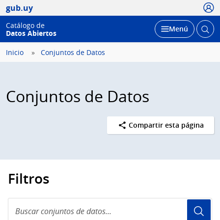
Usua
gub.uy
Catálogo de
Abrir
Desplegar
Menú
Datos Abiertos
busc
Inicio
Conjuntos de Datos
Conjuntos de Datos
Compartir esta página
Filtros
Buscar
conjuntos