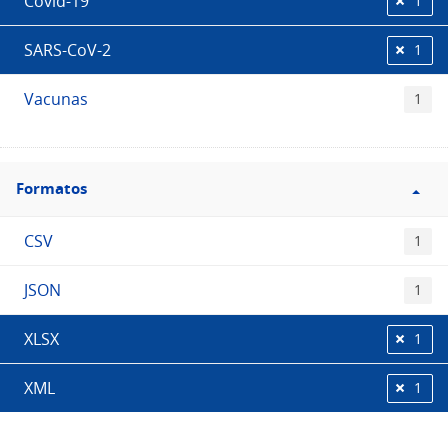
Covid-19
1
SARS-CoV-2
1
Vacunas
1
Filtro
Formatos
Formatos
CSV
1
JSON
1
XLSX
1
XML
1