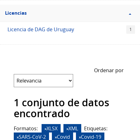
Filtro
Licencias
Licencias
Licencia de DAG de Uruguay
1
Ordenar por
1 conjunto de datos
encontrado
Formatos:
XLSX
XML
Etiquetas:
SARS-CoV-2
Covid
Covid-19