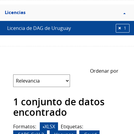
Filtro
Licencias
Licencias
Licencia de DAG de Uruguay
1
Ordenar por
1 conjunto de datos
encontrado
Formatos:
XLSX
Etiquetas: