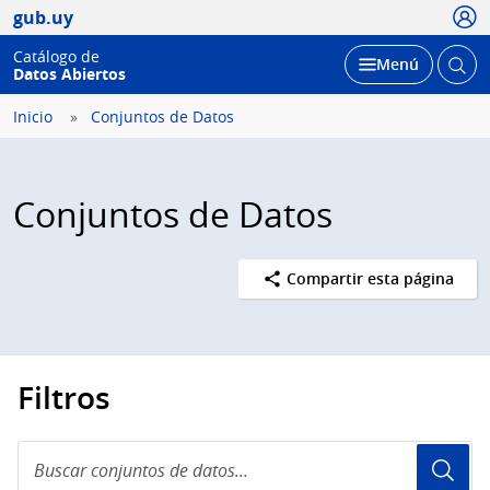
Usua
gub.uy
Catálogo de
Abrir
Desplegar
Menú
Datos Abiertos
busc
Inicio
Conjuntos de Datos
Conjuntos de Datos
Compartir esta página
Filtros
Buscar
conjuntos