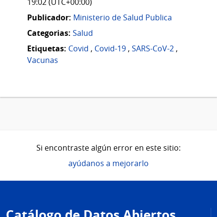
19:02 (UTC+00:00)
Publicador:
Ministerio de Salud Publica
Categorias:
Salud
Etiquetas:
Covid
,
Covid-19
,
SARS-CoV-2
,
Vacunas
Si encontraste algún error en este sitio:
ayúdanos a mejorarlo
Pie
de
Catálogo de Datos Abiertos