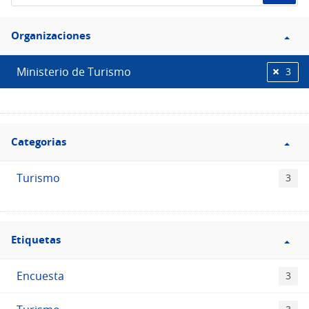
de
Filtro
datos...
Organizaciones
Organizaciones
Ministerio de Turismo
3
Filtro
Categorias
Categorias
Turismo
3
Filtro
Etiquetas
Etiquetas
Encuesta
3