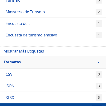
Turismo
3
Ministerio de Turismo
2
Encuesta de...
1
Encuesta de turismo emisivo
1
Mostrar Más Etiquetas
Filtro
Formatos
Formatos
CSV
3
JSON
3
XLSX
3