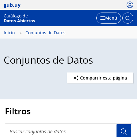
Usua
gub.uy
Catálogo de
Abrir
Desplegar
Menú
Datos Abiertos
busc
Inicio
Conjuntos de Datos
Conjuntos de Datos
Compartir esta página
Filtros
Buscar
conjuntos