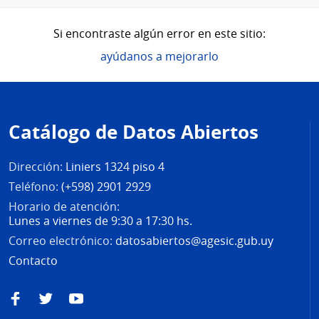
Si encontraste algún error en este sitio:
ayúdanos a mejorarlo
Pie
de
Catálogo de Datos Abiertos
página
Dirección:
Liniers 1324 piso 4
Teléfono:
(+598) 2901 2929
Horario de atención:
Lunes a viernes de 9:30 a 17:30 hs.
Correo electrónico:
datosabiertos@agesic.gub.uy
Contacto
Facebook
Twitter
YouTube