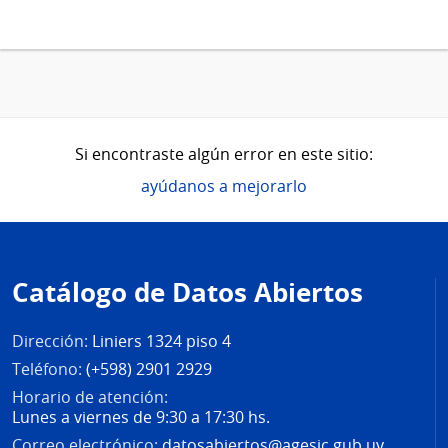
Si encontraste algún error en este sitio:
ayúdanos a mejorarlo
Pie
de
Catálogo de Datos Abiertos
página
Dirección:
Liniers 1324 piso 4
Teléfono:
(+598) 2901 2929
Horario de atención:
Lunes a viernes de 9:30 a 17:30 hs.
Correo electrónico:
datosabiertos@agesic.gub.uy