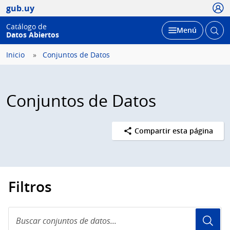
Usua
gub.uy
Catálogo de
Abrir
Desplegar
Menú
Datos Abiertos
busc
Inicio
Conjuntos de Datos
Conjuntos de Datos
Compartir esta página
Filtros
Buscar
conjuntos