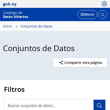
Usua
gub.uy
Catálogo de
Abrir
Desplegar
Menú
Datos Abiertos
busc
Inicio
Conjuntos de Datos
Conjuntos de Datos
Compartir esta página
Filtros
Buscar
conjuntos