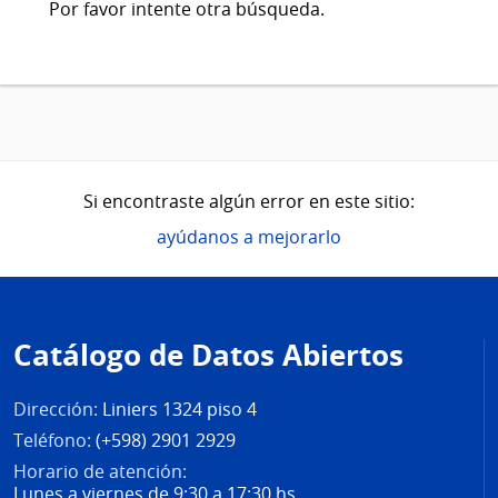
Por favor intente otra búsqueda.
Si encontraste algún error en este sitio:
ayúdanos a mejorarlo
Pie
de
Catálogo de Datos Abiertos
página
Dirección:
Liniers 1324 piso 4
Teléfono:
(+598) 2901 2929
Horario de atención:
Lunes a viernes de 9:30 a 17:30 hs.