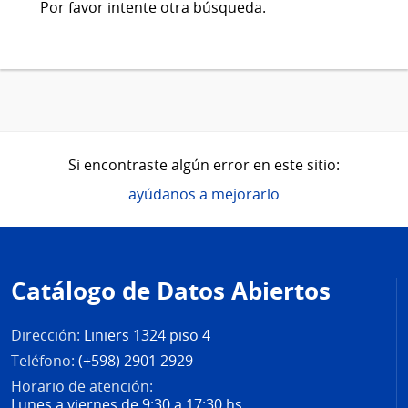
Por favor intente otra búsqueda.
Si encontraste algún error en este sitio:
ayúdanos a mejorarlo
Pie
de
Catálogo de Datos Abiertos
página
Dirección:
Liniers 1324 piso 4
Teléfono:
(+598) 2901 2929
Horario de atención:
Lunes a viernes de 9:30 a 17:30 hs.