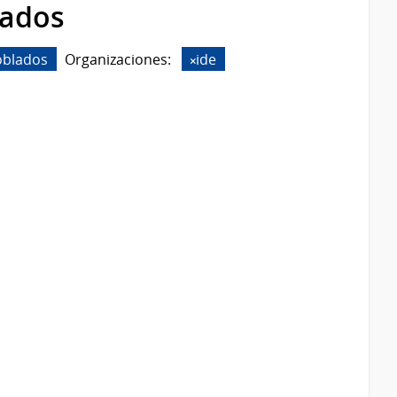
rados
oblados
Organizaciones:
ide