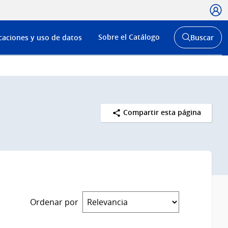
Usua
Menú
Sobre el Catálogo
caciones y uso de datos
Buscar
de
Abrir
buscador
navega
y
Compartir esta página
Ordenar por