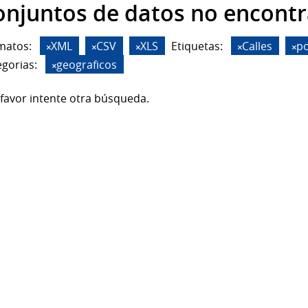
onjuntos de datos no encont
matos:
XML
CSV
XLS
Etiquetas:
Calles
p
gorias:
geograficos
favor intente otra búsqueda.