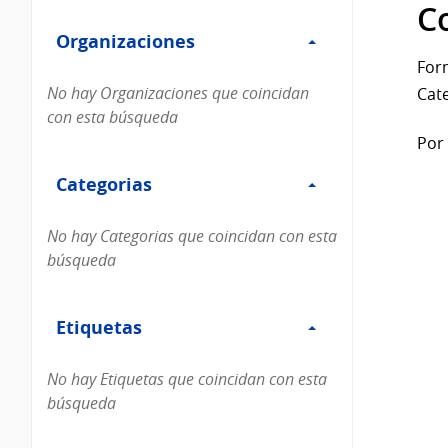
Filtro
datos...
C
Organizaciones
Organizaciones
For
No hay Organizaciones que coincidan
Cate
con esta búsqueda
Por 
Filtro
Categorias
Categorias
No hay Categorias que coincidan con esta
búsqueda
Filtro
Etiquetas
Etiquetas
No hay Etiquetas que coincidan con esta
búsqueda
Filtro