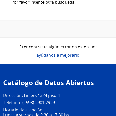
Por favor intente otra búsqueda.
Si encontraste algún error en este sitio:
ayúdanos a mejorarlo
Pie
de
Catálogo de Datos Abiertos
página
Dirección:
Liniers 1324 piso 4
Teléfono:
(+598) 2901 2929
Horario de atención:
Lunes a viernes de 9:30 a 17:30 hs.