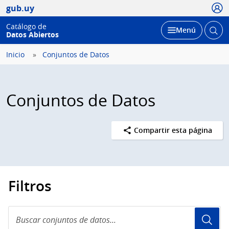
Usua
gub.uy
Catálogo de
Abrir
Desplegar
Menú
Datos Abiertos
busc
Inicio
Conjuntos de Datos
Conjuntos de Datos
Compartir esta página
Filtros
Buscar
conjuntos