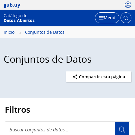
Usua
gub.uy
Catálogo de
Abrir
Desplegar
Menú
Datos Abiertos
busc
Inicio
Conjuntos de Datos
Conjuntos de Datos
Compartir esta página
Filtros
Buscar
conjuntos