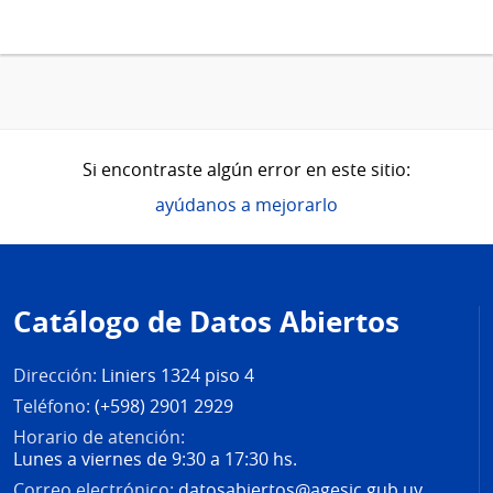
Si encontraste algún error en este sitio:
ayúdanos a mejorarlo
Pie
de
Catálogo de Datos Abiertos
página
Dirección:
Liniers 1324 piso 4
Teléfono:
(+598) 2901 2929
Horario de atención:
Lunes a viernes de 9:30 a 17:30 hs.
Correo electrónico:
datosabiertos@agesic.gub.uy