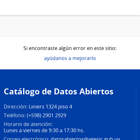
Si encontraste algún error en este sitio:
ayúdanos a mejorarlo
Pie
de
Catálogo de Datos Abiertos
página
Dirección:
Liniers 1324 piso 4
Teléfono:
(+598) 2901 2929
Horario de atención:
Lunes a viernes de 9:30 a 17:30 hs.
Correo electrónico:
datosabiertos@agesic.gub.uy