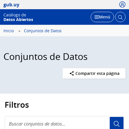
Usua
gub.uy
Catálogo de
Abrir
Desplegar
Menú
Datos Abiertos
busc
Inicio
Conjuntos de Datos
Conjuntos de Datos
Compartir esta página
Filtros
Buscar
conjuntos