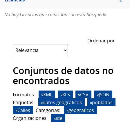
Licencias
No hay Licencias que coincidan con esta búsqueda
Ordenar por
Conjuntos de datos no
encontrados
Formatos:
XML
XLS
CSV
JSON
Etiquetas:
datos geográficos
poblados
Calles
Categorias:
geograficos
Organizaciones:
ide