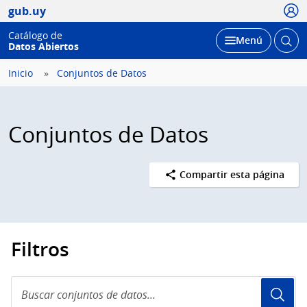
Usua
gub.uy
Catálogo de
Abrir
Desplegar
Menú
Datos Abiertos
busc
Inicio
Conjuntos de Datos
Conjuntos de Datos
Compartir esta página
Filtros
Buscar
conjuntos