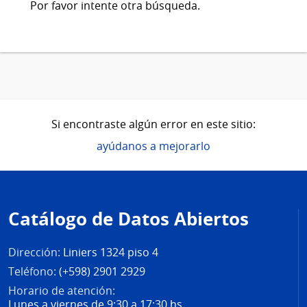
Por favor intente otra búsqueda.
Si encontraste algún error en este sitio:
ayúdanos a mejorarlo
Pie
de
Catálogo de Datos Abiertos
página
Dirección:
Liniers 1324 piso 4
Teléfono:
(+598) 2901 2929
Horario de atención:
Lunes a viernes de 9:30 a 17:30 hs.