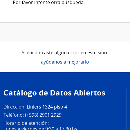
Por favor intente otra búsqueda.
Si encontraste algún error en este sitio:
ayúdanos a mejorarlo
Pie
de
Catálogo de Datos Abiertos
página
Dirección:
Liniers 1324 piso 4
Teléfono:
(+598) 2901 2929
Horario de atención:
Lunes a viernes de 9:30 a 17:30 hs.