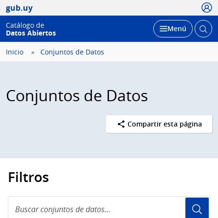
Usua
gub.uy
Catálogo de
Abrir
Desplegar
Menú
Datos Abiertos
busc
Inicio
Conjuntos de Datos
Conjuntos de Datos
Compartir esta página
Filtros
Buscar
conjuntos