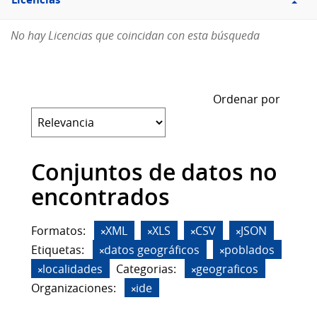
Licencias
No hay Licencias que coincidan con esta búsqueda
Ordenar por
Conjuntos de datos no
encontrados
Formatos:
XML
XLS
CSV
JSON
Etiquetas:
datos geográficos
poblados
localidades
Categorias:
geograficos
Organizaciones:
ide