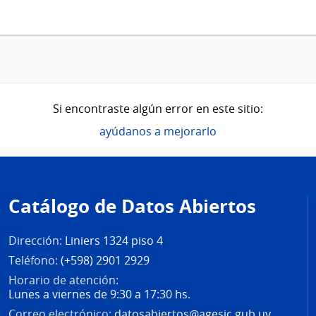
Si encontraste algún error en este sitio:
ayúdanos a mejorarlo
Pie
de
Catálogo de Datos Abiertos
página
Dirección:
Liniers 1324 piso 4
Teléfono:
(+598) 2901 2929
Horario de atención:
Lunes a viernes de 9:30 a 17:30 hs.
Correo electrónico:
datosabiertos@agesic.gub.uy