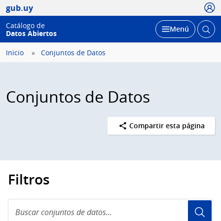
Usua
gub.uy
Catálogo de
Abrir
Desplegar
Menú
Datos Abiertos
busc
Inicio
Conjuntos de Datos
Conjuntos de Datos
Compartir esta página
Filtros
Buscar
conjuntos