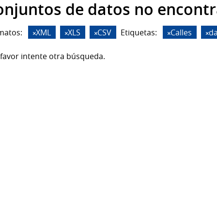
onjuntos de datos no encont
matos:
XML
XLS
CSV
Etiquetas:
Calles
da
favor intente otra búsqueda.