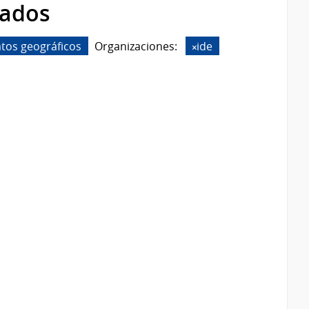
rados
tos geográficos
Organizaciones:
ide