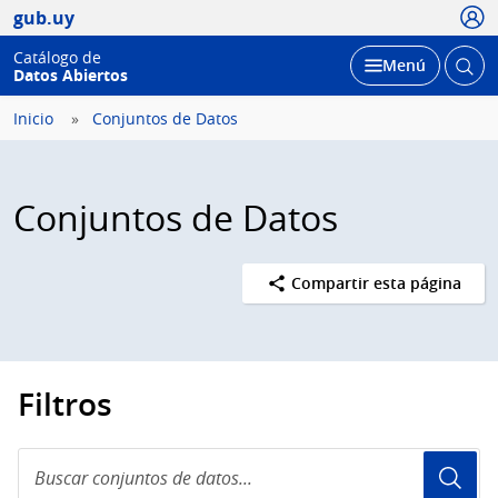
Usua
gub.uy
Catálogo de
Abrir
Desplegar
Menú
Datos Abiertos
busc
Inicio
Conjuntos de Datos
Conjuntos de Datos
Compartir esta página
Filtros
Buscar
conjuntos