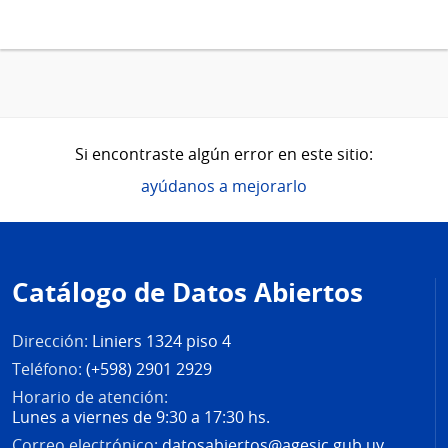
Si encontraste algún error en este sitio:
ayúdanos a mejorarlo
Pie
de
Catálogo de Datos Abiertos
página
Dirección:
Liniers 1324 piso 4
Teléfono:
(+598) 2901 2929
Horario de atención:
Lunes a viernes de 9:30 a 17:30 hs.
Correo electrónico:
datosabiertos@agesic.gub.uy