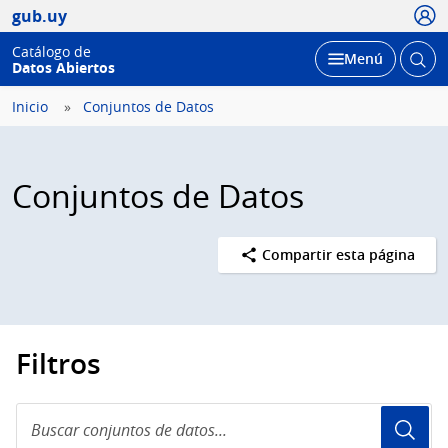
Usua
gub.uy
Catálogo de
Abrir
Desplegar
Menú
Datos Abiertos
busc
Inicio
Conjuntos de Datos
Conjuntos de Datos
Compartir esta página
Filtros
Buscar
conjuntos