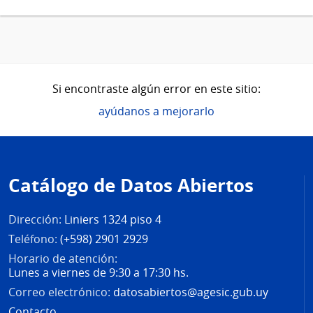
Si encontraste algún error en este sitio:
ayúdanos a mejorarlo
Pie
de
Catálogo de Datos Abiertos
página
Dirección:
Liniers 1324 piso 4
Teléfono:
(+598) 2901 2929
Horario de atención:
Lunes a viernes de 9:30 a 17:30 hs.
Correo electrónico:
datosabiertos@agesic.gub.uy
Contacto