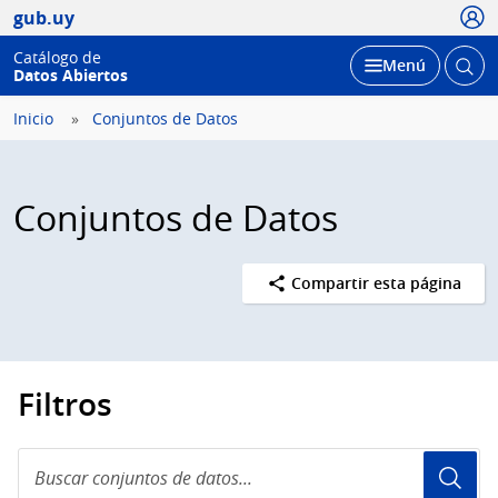
Usua
gub.uy
Catálogo de
Abrir
Desplegar
Menú
Datos Abiertos
busc
Inicio
Conjuntos de Datos
Conjuntos de Datos
Compartir esta página
Filtros
Buscar
conjuntos