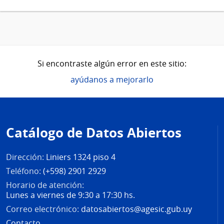
Si encontraste algún error en este sitio:
ayúdanos a mejorarlo
Pie
de
Catálogo de Datos Abiertos
página
Dirección:
Liniers 1324 piso 4
Teléfono:
(+598) 2901 2929
Horario de atención:
Lunes a viernes de 9:30 a 17:30 hs.
Correo electrónico:
datosabiertos@agesic.gub.uy
Contacto