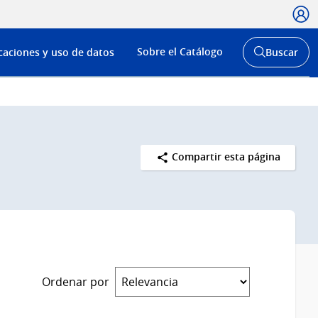
Usua
Menú
Sobre el Catálogo
caciones y uso de datos
Buscar
de
Abrir
buscador
navega
y
Compartir esta página
Ordenar por