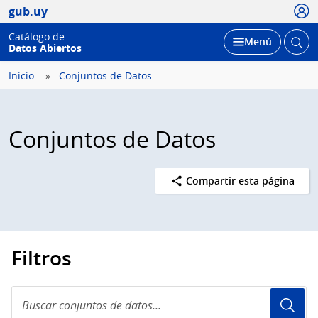
Usua
gub.uy
Catálogo de
Abrir
Desplegar
Menú
Datos Abiertos
busc
Inicio
Conjuntos de Datos
Conjuntos de Datos
Compartir esta página
Filtros
Buscar
conjuntos