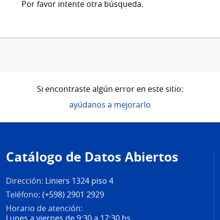
Por favor intente otra búsqueda.
Si encontraste algún error en este sitio:
ayúdanos a mejorarlo
Pie
de
Catálogo de Datos Abiertos
página
Dirección:
Liniers 1324 piso 4
Teléfono:
(+598) 2901 2929
Horario de atención:
Lunes a viernes de 9:30 a 17:30 hs.