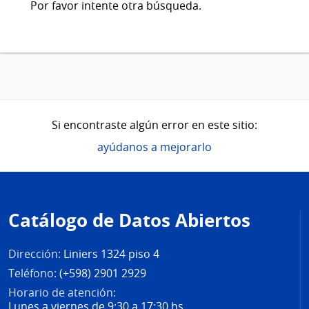
Por favor intente otra búsqueda.
Si encontraste algún error en este sitio:
ayúdanos a mejorarlo
Pie
de
Catálogo de Datos Abiertos
página
Dirección:
Liniers 1324 piso 4
Teléfono:
(+598) 2901 2929
Horario de atención:
Lunes a viernes de 9:30 a 17:30 hs.