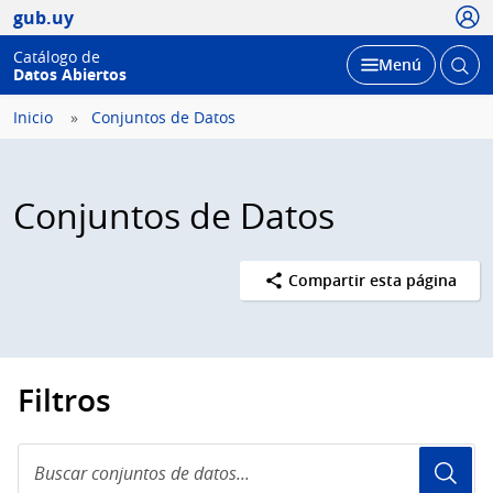
Usua
gub.uy
Catálogo de
Abrir
Desplegar
Menú
Datos Abiertos
busc
Inicio
Conjuntos de Datos
Conjuntos de Datos
Compartir esta página
Filtros
Buscar
conjuntos