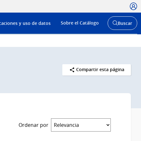
Usua
Menú
Sobre el Catálogo
caciones y uso de datos
Buscar
de
Abrir
buscador
navega
y
Compartir esta página
Ordenar por