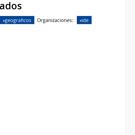
rados
geograficos
Organizaciones:
ide