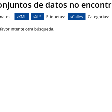
onjuntos de datos no encont
matos:
XML
XLS
Etiquetas:
Calles
Categorias:
favor intente otra búsqueda.