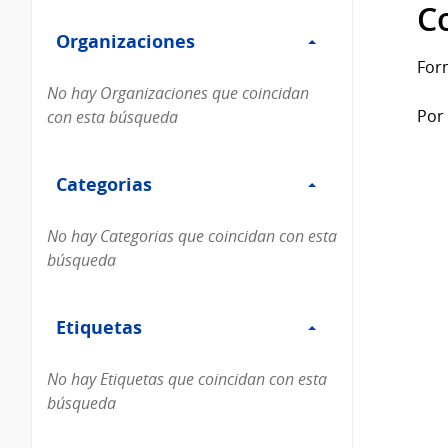
Filtro
datos...
C
Organizaciones
Organizaciones
For
No hay Organizaciones que coincidan
Por 
con esta búsqueda
Filtro
Categorias
Categorias
No hay Categorias que coincidan con esta
búsqueda
Filtro
Etiquetas
Etiquetas
No hay Etiquetas que coincidan con esta
búsqueda
Filtro