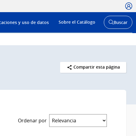
Usua
Menú
Sobre el Catálogo
caciones y uso de datos
Buscar
de
Abrir
buscador
navega
y
Compartir esta página
Ordenar por