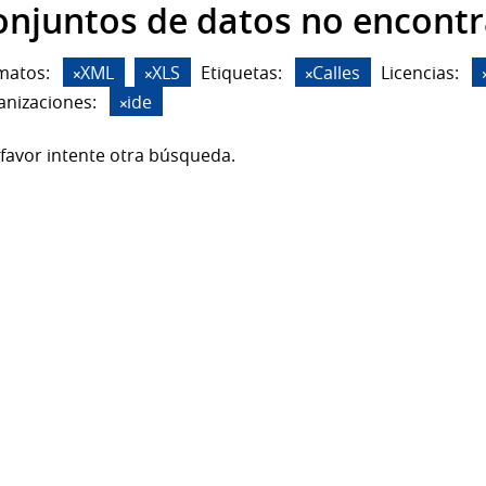
onjuntos de datos no encont
matos:
XML
XLS
Etiquetas:
Calles
Licencias:
anizaciones:
ide
favor intente otra búsqueda.