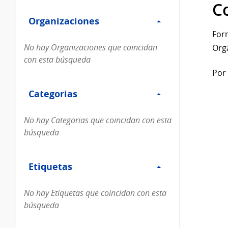
Filtro
datos...
C
Organizaciones
Organizaciones
For
No hay Organizaciones que coincidan
Org
con esta búsqueda
Por 
Filtro
Categorias
Categorias
No hay Categorias que coincidan con esta
búsqueda
Filtro
Etiquetas
Etiquetas
No hay Etiquetas que coincidan con esta
búsqueda
Filtro