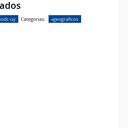
rados
odc-uy
Categorias:
geograficos