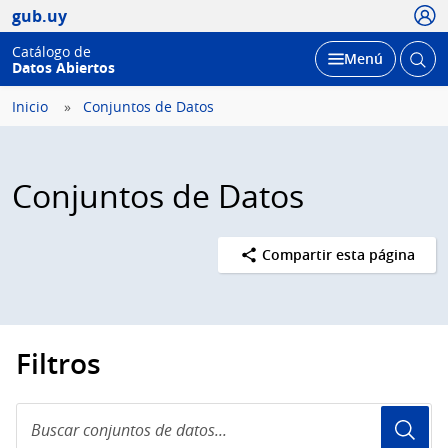
Usua
gub.uy
Catálogo de
Abrir
Desplegar
Menú
Datos Abiertos
busc
Inicio
Conjuntos de Datos
Conjuntos de Datos
Compartir esta página
Filtros
Buscar
conjuntos