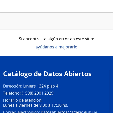
Si encontraste algún error en este sitio:
ayúdanos a mejorarlo
Pie
de
Catálogo de Datos Abiertos
página
Dirección:
Liniers 1324 piso 4
Teléfono:
(+598) 2901 2929
Horario de atención:
Lunes a viernes de 9:30 a 17:30 hs.
Correo electrónico:
datosabiertos@agesic.gub.uy