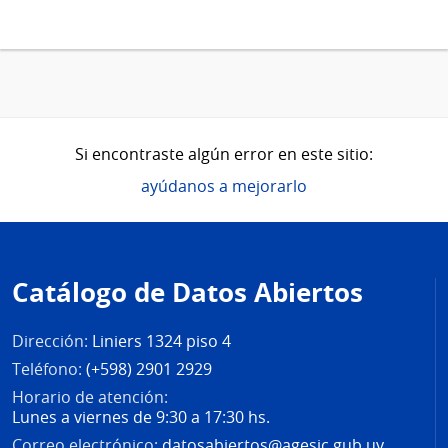
Si encontraste algún error en este sitio:
ayúdanos a mejorarlo
Pie
de
Catálogo de Datos Abiertos
página
Dirección:
Liniers 1324 piso 4
Teléfono:
(+598) 2901 2929
Horario de atención:
Lunes a viernes de 9:30 a 17:30 hs.
Correo electrónico:
datosabiertos@agesic.gub.uy