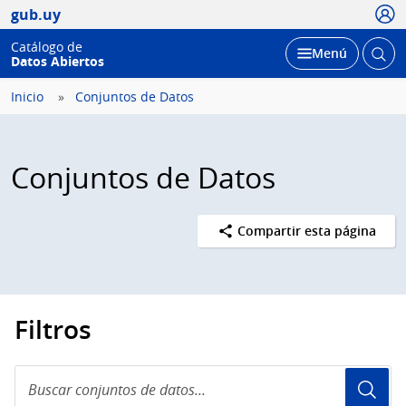
Usua
gub.uy
Catálogo de
Abrir
Desplegar
Menú
Datos Abiertos
busc
Inicio
Conjuntos de Datos
Conjuntos de Datos
Compartir esta página
Filtros
Buscar
conjuntos