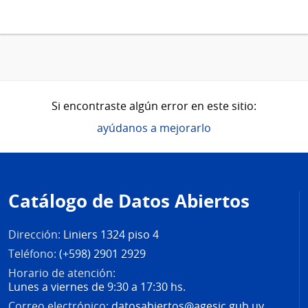
Si encontraste algún error en este sitio:
ayúdanos a mejorarlo
Pie
de
Catálogo de Datos Abiertos
página
Dirección:
Liniers 1324 piso 4
Teléfono:
(+598) 2901 2929
Horario de atención:
Lunes a viernes de 9:30 a 17:30 hs.
Correo electrónico:
datosabiertos@agesic.gub.uy