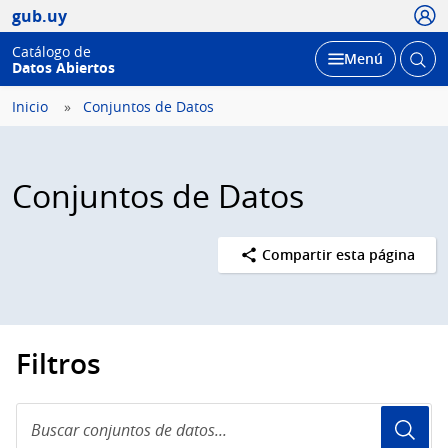
Usua
gub.uy
Catálogo de
Abrir
Desplegar
Menú
Datos Abiertos
busc
Inicio
Conjuntos de Datos
Conjuntos de Datos
Compartir esta página
Filtros
Buscar
conjuntos