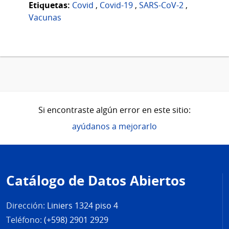
Etiquetas:
Covid
,
Covid-19
,
SARS-CoV-2
,
Vacunas
Si encontraste algún error en este sitio:
ayúdanos a mejorarlo
Pie
de
Catálogo de Datos Abiertos
página
Dirección:
Liniers 1324 piso 4
Teléfono:
(+598) 2901 2929