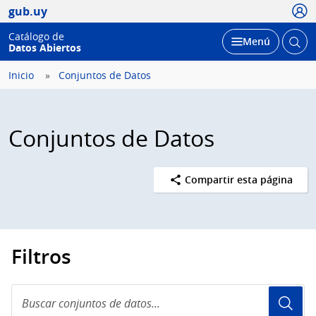
Usua
gub.uy
Catálogo de
Abrir
Desplegar
Menú
Datos Abiertos
busc
Inicio
Conjuntos de Datos
Conjuntos de Datos
Compartir esta página
Filtros
Buscar
conjuntos