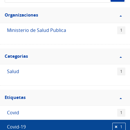
de
Filtro
datos...
Organizaciones
Organizaciones
Ministerio de Salud Publica
1
Filtro
Categorias
Categorias
Salud
1
Filtro
Etiquetas
Etiquetas
Covid
1
Covid-19
1