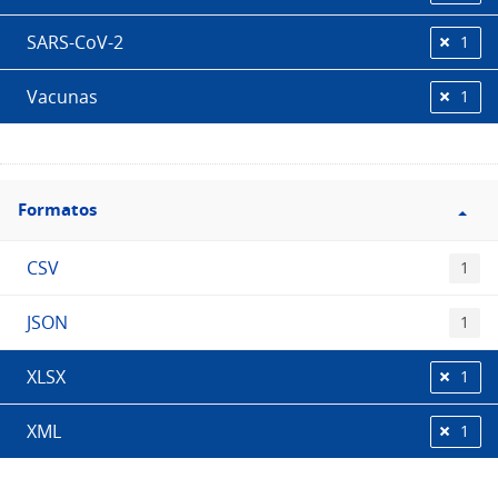
SARS-CoV-2
1
Vacunas
1
Filtro
Formatos
Formatos
CSV
1
JSON
1
XLSX
1
XML
1