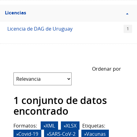
Filtro
Licencias
Licencias
Licencia de DAG de Uruguay
1
Ordenar por
1 conjunto de datos
encontrado
Formatos:
XML
XLSX
Etiquetas:
Covid-19
SARS-CoV-2
Vacunas