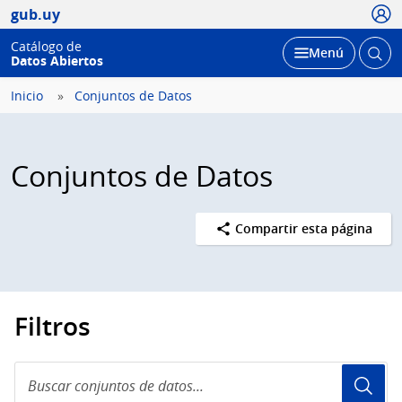
Usua
gub.uy
Catálogo de
Abrir
Desplegar
Menú
Datos Abiertos
busc
Inicio
Conjuntos de Datos
Conjuntos de Datos
Compartir esta página
Filtros
Buscar
conjuntos