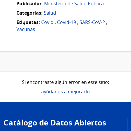
Publicador:
Ministerio de Salud Publica
Categorias:
Salud
Etiquetas:
Covid
,
Covid-19
,
SARS-CoV-2
,
Vacunas
Si encontraste algún error en este sitio:
ayúdanos a mejorarlo
Pie
de
Catálogo de Datos Abiertos
página