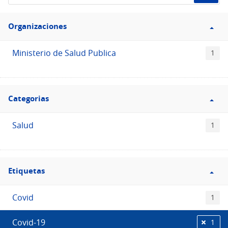
de
Filtro
datos...
Organizaciones
Organizaciones
Ministerio de Salud Publica
1
Filtro
Categorias
Categorias
Salud
1
Filtro
Etiquetas
Etiquetas
Covid
1
Covid-19
1