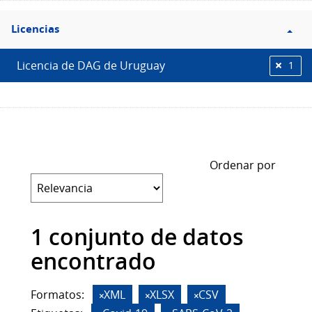
Filtro
Licencias
Licencias
Licencia de DAG de Uruguay
1
Ordenar por
1 conjunto de datos
encontrado
Formatos:
XML
XLSX
CSV