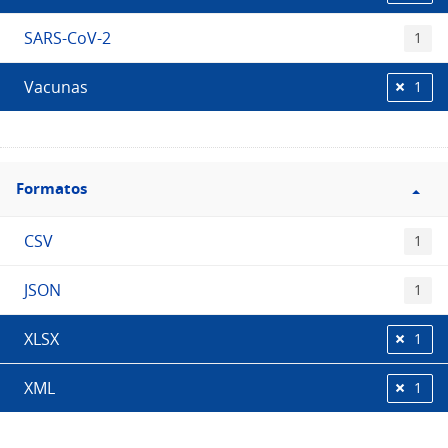
SARS-CoV-2
1
Vacunas
1
Filtro
Formatos
Formatos
CSV
1
JSON
1
XLSX
1
XML
1