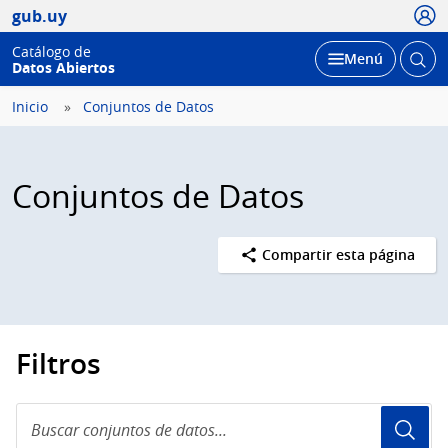
Usua
gub.uy
Catálogo de
Abrir
Desplegar
Menú
Datos Abiertos
busc
Inicio
Conjuntos de Datos
Conjuntos de Datos
Compartir esta página
Filtros
Buscar
conjuntos