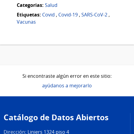
Categorias:
Salud
Etiquetas:
Covid
,
Covid-19
,
SARS-CoV-2
,
Vacunas
Si encontraste algún error en este sitio:
ayúdanos a mejorarlo
Pie
de
Catálogo de Datos Abiertos
página
Dirección:
Liniers 1324 piso 4