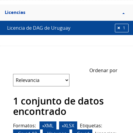
Filtro
Licencias
Licencias
Licencia de DAG de Uruguay
1
Ordenar por
1 conjunto de datos
encontrado
Formatos:
XML
XLSX
Etiquetas: