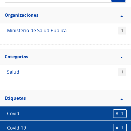
de
Filtro
datos...
Organizaciones
Organizaciones
Ministerio de Salud Publica
1
Filtro
Categorias
Categorias
Salud
1
Filtro
Etiquetas
Etiquetas
Covid
1
Covid-19
1