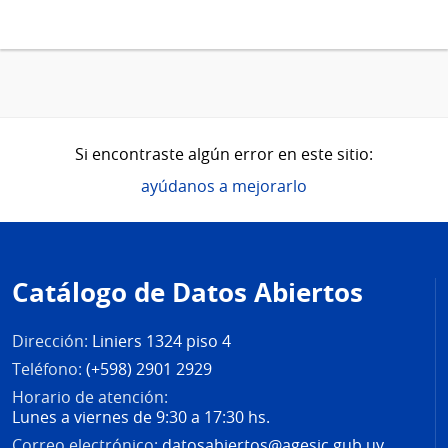
Si encontraste algún error en este sitio:
ayúdanos a mejorarlo
Pie
de
Catálogo de Datos Abiertos
página
Dirección:
Liniers 1324 piso 4
Teléfono:
(+598) 2901 2929
Horario de atención:
Lunes a viernes de 9:30 a 17:30 hs.
Correo electrónico:
datosabiertos@agesic.gub.uy