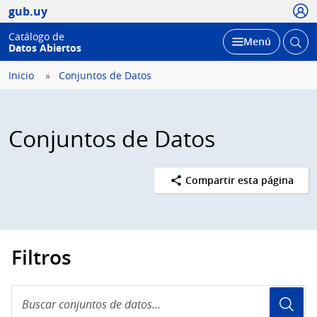
Usua
gub.uy
Catálogo de
Abrir
Desplegar
Menú
Datos Abiertos
busc
Inicio
Conjuntos de Datos
Conjuntos de Datos
Compartir esta página
Filtros
Buscar
conjuntos