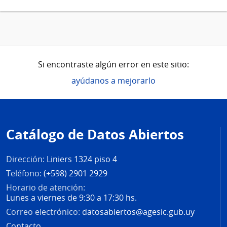
Si encontraste algún error en este sitio:
ayúdanos a mejorarlo
Pie
de
Catálogo de Datos Abiertos
página
Dirección:
Liniers 1324 piso 4
Teléfono:
(+598) 2901 2929
Horario de atención:
Lunes a viernes de 9:30 a 17:30 hs.
Correo electrónico:
datosabiertos@agesic.gub.uy
Contacto