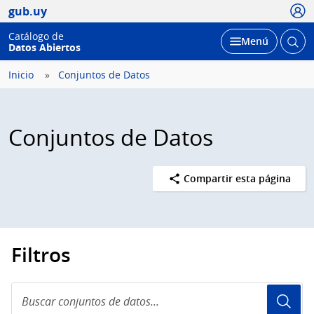
Usua
gub.uy
Catálogo de
Abrir
Desplegar
Menú
Datos Abiertos
busc
Inicio
Conjuntos de Datos
Conjuntos de Datos
Compartir esta página
Filtros
Buscar
conjuntos