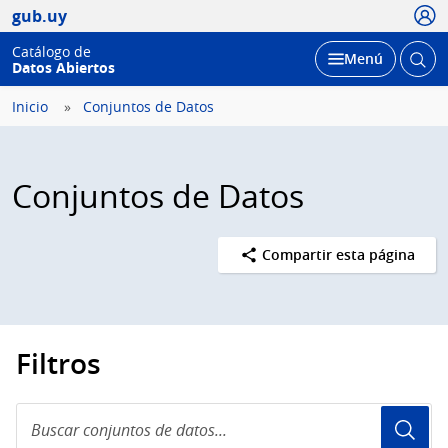
Usua
gub.uy
Catálogo de
Abrir
Desplegar
Menú
Datos Abiertos
busc
Inicio
Conjuntos de Datos
Conjuntos de Datos
Compartir esta página
Filtros
Buscar
conjuntos