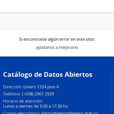
Si encontraste algún error en este sitio:
ayúdanos a mejorarlo
Pie
de
Catálogo de Datos Abiertos
página
Dirección:
Liniers 1324 piso 4
Teléfono:
(+598) 2901 2929
Horario de atención:
Lunes a viernes de 9:30 a 17:30 hs.
Correo electrónico:
datosabiertos@agesic.gub.uy