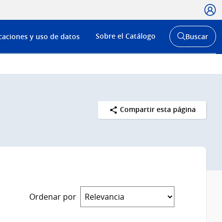
Usua
Menú
Sobre el Catálogo
caciones y uso de datos
Buscar
de
Abrir
buscador
navega
y
Compartir esta página
Ordenar por