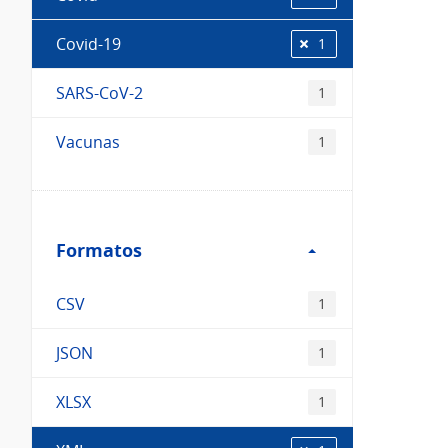
Covid-19
1
SARS-CoV-2
1
Vacunas
1
Filtro
Formatos
Formatos
CSV
1
JSON
1
XLSX
1