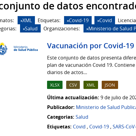
 conjunto de datos encontrad
matos:
XML
Etiquetas:
Covid-19
Covid
Licencia
gorias:
Salud
Organizaciones:
Ministerio de Salud 
Vacunación por Covid-19
Este conjunto de datos presenta difere
plan de vacunación Covid 19. Contiene
diarios de actos...
XLSX
CSV
XML
JSON
Última actualización:
9 de julio de 2
Publicador:
Ministerio de Salud Public
Categorias:
Salud
Etiquetas:
Covid
,
Covid-19
,
SARS-CoV