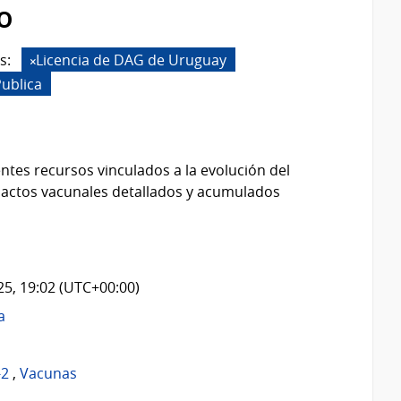
o
s:
Licencia de DAG de Uruguay
Publica
ntes recursos vinculados a la evolución del
 actos vacunales detallados y acumulados
025, 19:02 (UTC+00:00)
a
-2
,
Vacunas