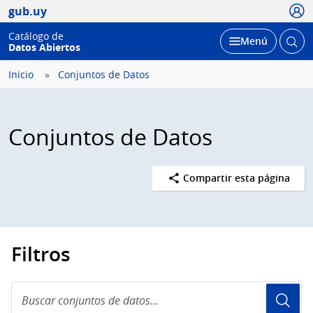
Usua
gub.uy
Catálogo de
Abrir
Desplegar
Menú
Datos Abiertos
busc
Inicio
Conjuntos de Datos
Conjuntos de Datos
Compartir esta página
Filtros
Buscar
conjuntos