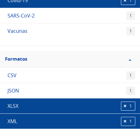
Covid-19
1
SARS-CoV-2
1
Vacunas
1
Filtro
Formatos
Formatos
CSV
1
JSON
1
XLSX
1
XML
1