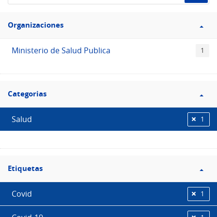
de
Filtro
datos...
Organizaciones
Organizaciones
Ministerio de Salud Publica
1
Filtro
Categorias
Categorias
Salud
1
Filtro
Etiquetas
Etiquetas
Covid
1