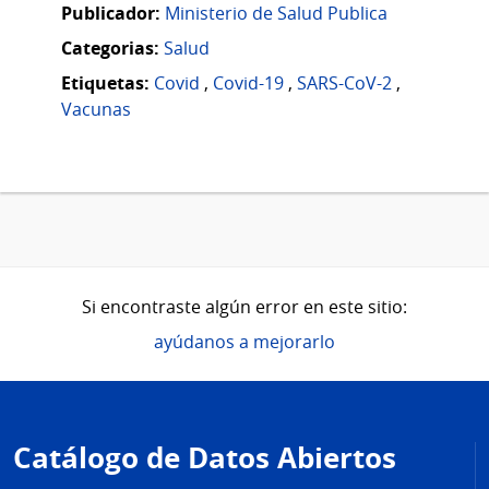
Publicador:
Ministerio de Salud Publica
Categorias:
Salud
Etiquetas:
Covid
,
Covid-19
,
SARS-CoV-2
,
Vacunas
Si encontraste algún error en este sitio:
ayúdanos a mejorarlo
Pie
de
Catálogo de Datos Abiertos
página