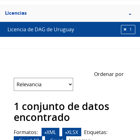
Filtro
Licencias
Licencias
Licencia de DAG de Uruguay
1
Ordenar por
1 conjunto de datos
encontrado
Formatos:
XML
XLSX
Etiquetas: