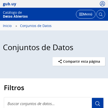
Usua
gub.uy
Catálogo de
Abrir
Desplegar
Menú
Datos Abiertos
busc
Inicio
Conjuntos de Datos
Conjuntos de Datos
Compartir esta página
Filtros
Buscar
conjuntos