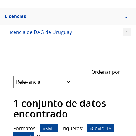
Filtro
Licencias
Licencias
Licencia de DAG de Uruguay
1
Ordenar por
1 conjunto de datos
encontrado
Formatos:
XML
Etiquetas:
Covid-19