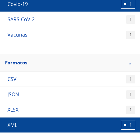
Covid-19
1
SARS-CoV-2
1
Vacunas
1
Filtro
Formatos
Formatos
CSV
1
JSON
1
XLSX
1
XML
1