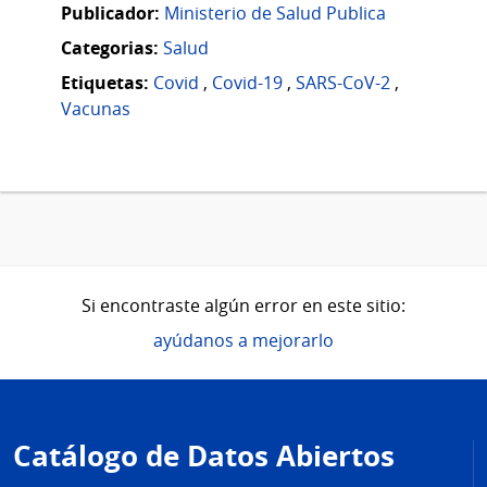
Publicador:
Ministerio de Salud Publica
Categorias:
Salud
Etiquetas:
Covid
,
Covid-19
,
SARS-CoV-2
,
Vacunas
Si encontraste algún error en este sitio:
ayúdanos a mejorarlo
Pie
de
Catálogo de Datos Abiertos
página