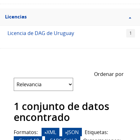
Filtro
Licencias
Licencias
Licencia de DAG de Uruguay
1
Ordenar por
1 conjunto de datos
encontrado
Formatos:
XML
JSON
Etiquetas: