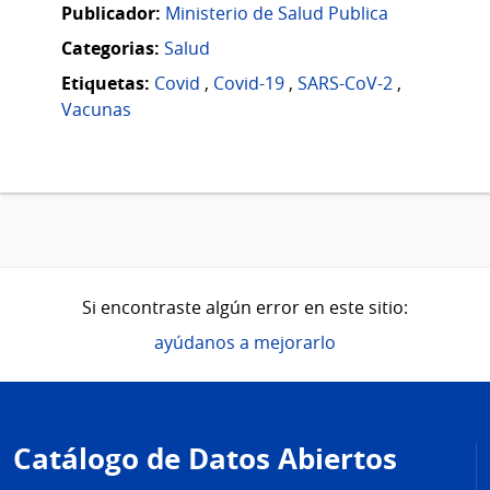
Publicador:
Ministerio de Salud Publica
Categorias:
Salud
Etiquetas:
Covid
,
Covid-19
,
SARS-CoV-2
,
Vacunas
Si encontraste algún error en este sitio:
ayúdanos a mejorarlo
Pie
de
Catálogo de Datos Abiertos
página