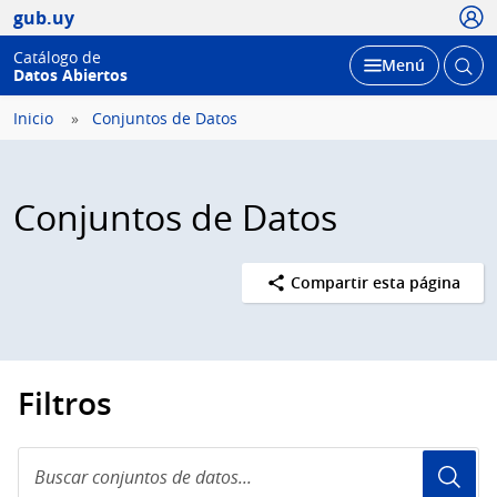
Usua
gub.uy
Catálogo de
Abrir
Desplegar
Menú
Datos Abiertos
busc
Inicio
Conjuntos de Datos
Conjuntos de Datos
Compartir esta página
Filtros
Buscar
conjuntos