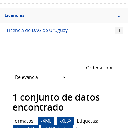
Filtro
Licencias
Licencias
Licencia de DAG de Uruguay
1
Ordenar por
1 conjunto de datos
encontrado
Formatos:
XML
XLSX
Etiquetas: