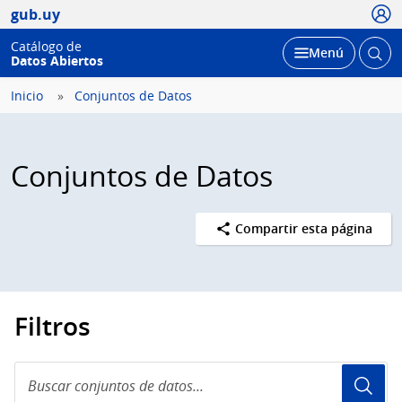
Usua
gub.uy
Catálogo de
Abrir
Desplegar
Menú
Datos Abiertos
busc
Inicio
Conjuntos de Datos
Conjuntos de Datos
Compartir esta página
Filtros
Buscar
conjuntos