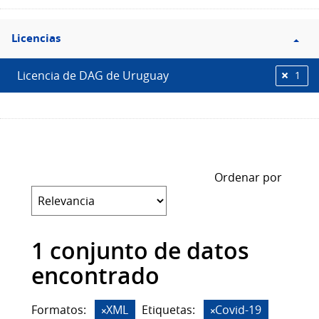
Filtro
Licencias
Licencias
Licencia de DAG de Uruguay
1
Ordenar por
1 conjunto de datos
encontrado
Formatos:
XML
Etiquetas:
Covid-19