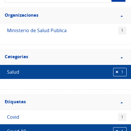
de
Filtro
datos...
Organizaciones
Organizaciones
Ministerio de Salud Publica
1
Filtro
Categorias
Categorias
Salud
1
Filtro
Etiquetas
Etiquetas
Covid
1