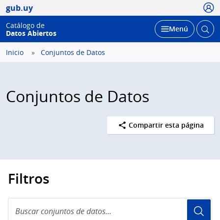
Usua
gub.uy
Catálogo de
Abrir
Desplegar
Menú
Datos Abiertos
busc
Inicio
Conjuntos de Datos
Conjuntos de Datos
Compartir esta página
Filtros
Buscar
conjuntos