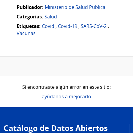
Publicador:
Ministerio de Salud Publica
Categorias:
Salud
Etiquetas:
Covid
,
Covid-19
,
SARS-CoV-2
,
Vacunas
Si encontraste algún error en este sitio:
ayúdanos a mejorarlo
Pie
de
Catálogo de Datos Abiertos
página